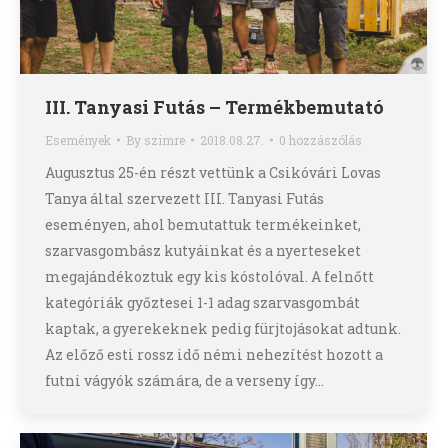
III. Tanyasi Futás – Termékbemutató
Események
By
szimre
2018.08.27.
0 hozzászólás
Augusztus 25-én részt vettünk a Csikóvári Lovas
Tanya által szervezett III. Tanyasi Futás
eseményen, ahol bemutattuk termékeinket,
szarvasgombász kutyáinkat és a nyerteseket
megajándékoztuk egy kis kóstolóval. A felnőtt
kategóriák győztesei 1-1 adag szarvasgombát
kaptak, a gyerekeknek pedig fürjtojásokat adtunk.
Az előző esti rossz idő némi nehezítést hozott a
futni vágyók számára, de a verseny így…