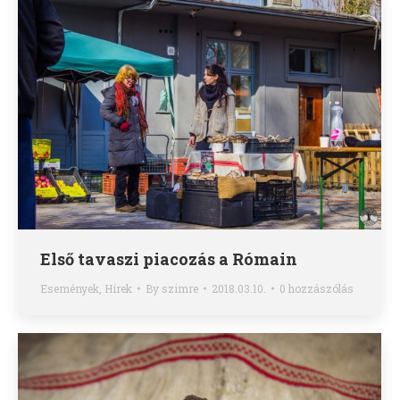
Első tavaszi piacozás a Rómain
Események
,
Hírek
By
szimre
2018.03.10.
0 hozzászólás