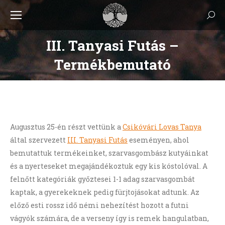
Keres
III. Tanyasi Futás –
Termékbemutató
Augusztus 25-én részt vettünk a
Csikóvári Lovas Tanya
által szervezett
III. Tanyasi Futás
eseményen, ahol
bemutattuk termékeinket, szarvasgombász kutyáinkat
és a nyerteseket megajándékoztuk egy kis kóstolóval. A
felnőtt kategóriák győztesei 1-1 adag szarvasgombát
kaptak, a gyerekeknek pedig fürjtojásokat adtunk. Az
előző esti rossz idő némi nehezítést hozott a futni
vágyók számára, de a verseny így is remek hangulatban,