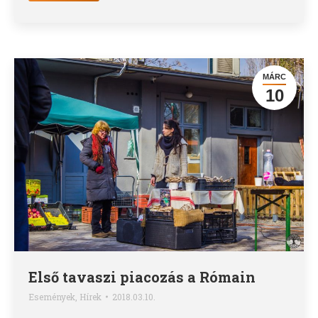
MÁRC
10
Első tavaszi piacozás a Rómain
Események
,
Hírek
2018.03.10.