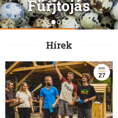
Fürjtojás
Hírek
AUG
27