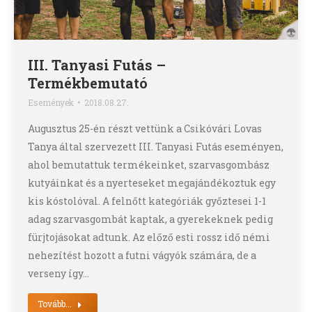
III. Tanyasi Futás –
Termékbemutató
Események
2018.08.27.
Augusztus 25-én részt vettünk a Csikóvári Lovas
Tanya által szervezett III. Tanyasi Futás eseményen,
ahol bemutattuk termékeinket, szarvasgombász
kutyáinkat és a nyerteseket megajándékoztuk egy
kis kóstolóval. A felnőtt kategóriák győztesei 1-1
adag szarvasgombát kaptak, a gyerekeknek pedig
fürjtojásokat adtunk. Az előző esti rossz idő némi
nehezítést hozott a futni vágyók számára, de a
verseny így…
Tovább...