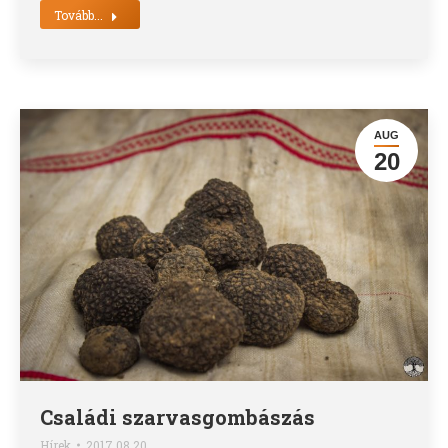
Tovább...
AUG
20
Családi szarvasgombászás
Hírek
2017.08.20.