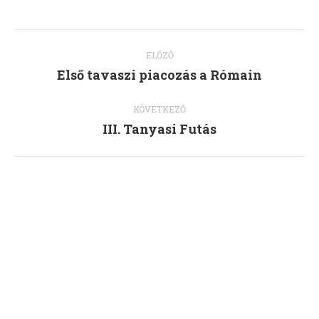
Album
ELŐZŐ
navigation
Első tavaszi piacozás a Rómain
Previous
album:
KÖVETKEZŐ
III. Tanyasi Futás
Next
album: