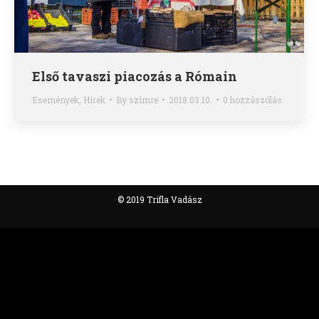
Első tavaszi piacozás a Rómain
Események
,
Hírek
By
szimre
2018.03.10.
0 hozzászólás
© 2019 Trifla Vadász