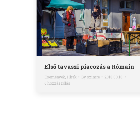
Első tavaszi piacozás a Rómain
Események
,
Hírek
By
szimre
2018.03.10.
0 hozzászólás