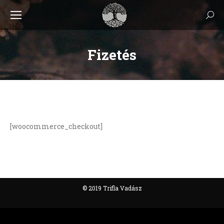
Keres
Fizetés
[woocommerce_checkout]
© 2019 Trifla Vadász